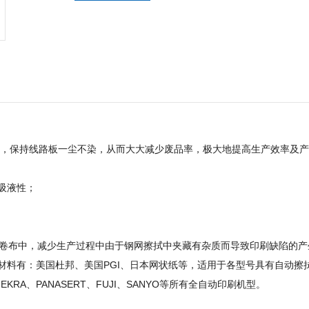
胶，保持线路板一尘不染，从而大大减少废品率，极大地提高生产效率及
、吸液性；
入卷布中，减少生产过程中由于钢网擦拭中夹藏有杂质而导致印刷缺陷的
材料有：美国杜邦、美国PGI、日本网状纸等，适用于各型号具有自动擦
、EKRA、PANASERT、FUJI、SANYO等所有全自动印刷机型。