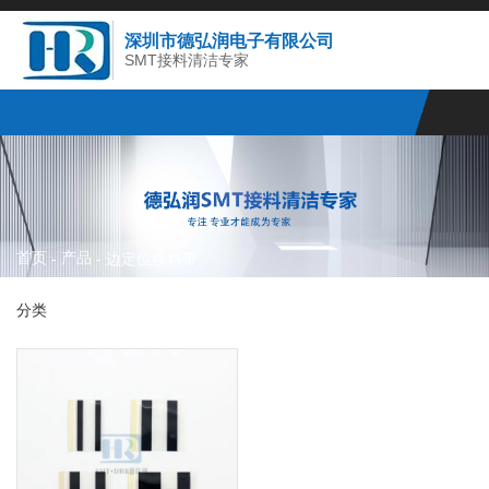
深圳市德弘润电子有限公司
SMT接料清洁专家
首页
产品
-
-
边定位接料带
分类