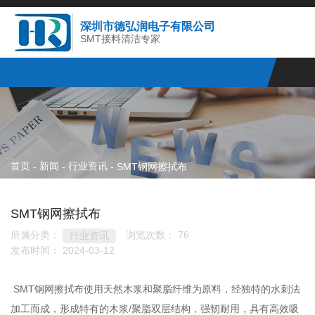
深圳市德弘润电子有限公司
SMT接料清洁专家
首页
新闻
行业资讯
-
-
-
SMT钢网擦拭布
SMT钢网擦拭布
所属分类：
浏览次数：
76
行业资讯
发布时间： 2024-03-12
SMT钢网擦拭布使用天然木浆和聚脂纤维为原料，经独特的水刺法
加工而成，形成特有的木浆/聚脂双层结构，强韧耐用，具有高效吸