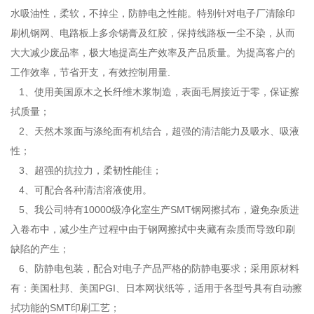
水吸油性，柔软，不掉尘，防静电之性能。特别针对电子厂清除印
刷机钢网、电路板上多余锡膏及红胶，保持线路板一尘不染，从而
大大减少废品率，极大地提高生产效率及产品质量。为提高客户的
工作效率，节省开支，有效控制用量.
1、使用美国原木之长纤维木浆制造，表面毛屑接近于零，保证擦
拭质量；
2、天然木浆面与涤纶面有机结合，超强的清洁能力及吸水、吸液
性；
3、超强的抗拉力，柔韧性能佳；
4、可配合各种清洁溶液使用。
5、我公司特有10000级净化室生产SMT钢网擦拭布，避免杂质进
入卷布中，减少生产过程中由于钢网擦拭中夹藏有杂质而导致印刷
缺陷的产生；
6、防静电包装，配合对电子产品严格的防静电要求；采用原材料
有：美国杜邦、美国PGI、日本网状纸等，适用于各型号具有自动擦
拭功能的SMT印刷工艺；