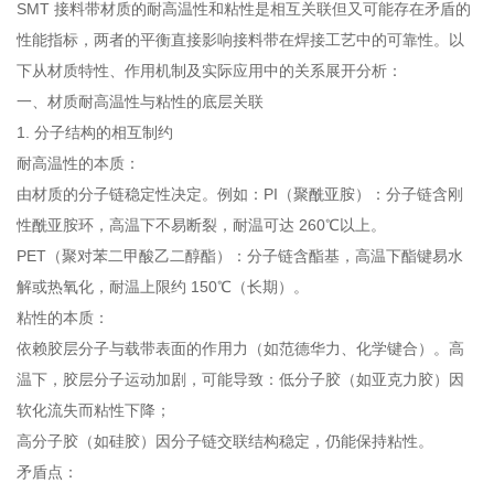
SMT 接料带材质的耐高温性和粘性是相互关联但又可能存在矛盾的
性能指标，两者的平衡直接影响接料带在焊接工艺中的可靠性。以
下从材质特性、作用机制及实际应用中的关系展开分析：
一、材质耐高温性与粘性的底层关联
1. 分子结构的相互制约
耐高温性的本质：
由材质的分子链稳定性决定。例如：PI（聚酰亚胺）：分子链含刚
性酰亚胺环，高温下不易断裂，耐温可达 260℃以上。
PET（聚对苯二甲酸乙二醇酯）：分子链含酯基，高温下酯键易水
解或热氧化，耐温上限约 150℃（长期）。
粘性的本质：
依赖胶层分子与载带表面的作用力（如范德华力、化学键合）。高
温下，胶层分子运动加剧，可能导致：低分子胶（如亚克力胶）因
软化流失而粘性下降；
高分子胶（如硅胶）因分子链交联结构稳定，仍能保持粘性。
矛盾点：