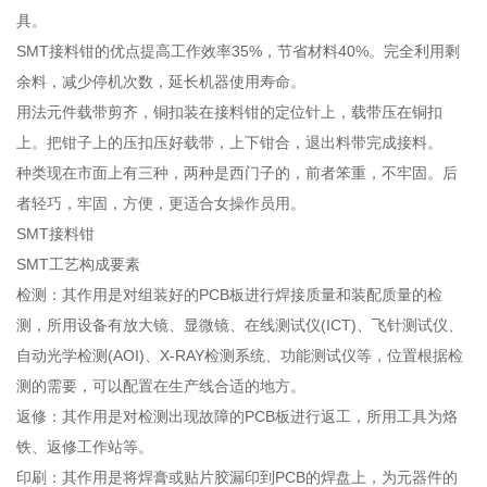
具。
SMT接料钳的优点提高工作效率35%，节省材料40%。完全利用剩
余料，减少停机次数，延长机器使用寿命。
用法元件载带剪齐，铜扣装在接料钳的定位针上，载带压在铜扣
上。把钳子上的压扣压好载带，上下钳合，退出料带完成接料。
种类现在市面上有三种，两种是西门子的，前者笨重，不牢固。后
者轻巧，牢固，方便，更适合女操作员用。
SMT接料钳
SMT工艺构成要素
检测：其作用是对组装好的PCB板进行焊接质量和装配质量的检
测，所用设备有放大镜、显微镜、在线测试仪(ICT)、飞针测试仪、
自动光学检测(AOI)、X-RAY检测系统、功能测试仪等，位置根据检
测的需要，可以配置在生产线合适的地方。
返修：其作用是对检测出现故障的PCB板进行返工，所用工具为烙
铁、返修工作站等。
印刷：其作用是将焊膏或贴片胶漏印到PCB的焊盘上，为元器件的